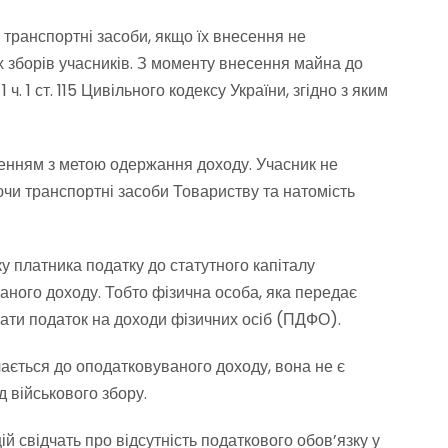
 транспортні засоби, якщо їх внесення не
х зборів учасників. З моменту внесення майна до
 1 ст. 115 Цивільного кодексу України, згідно з яким
уженням з метою одержання доходу. Учасник не
чи транспортні засоби Товариству та натомість
ску платника податку до статутного капіталу
аного доходу. Тобто фізична особа, яка передає
вати податок на доходи фізичних осіб (ПДФО).
ючається до оподатковуваного доходу, вона не є
д військового збору.
 свідчать про відсутність податкового обов’язку у