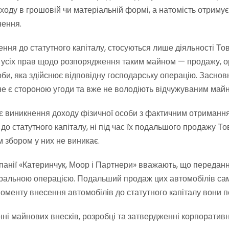
оходу в грошовій чи матеріальній формі, а натомість отриму
нення.
ення до статутного капіталу, стосуються лише діяльності Т
 усіх прав щодо розпорядження таким майном — продажу, оре
и, яка здійснює відповідну господарську операцію. Засновни
 не є стороною угоди та вже не володіють відчужуваним май
є виникнення доходу фізичної особи з фактичним отримання
ів до статутного капіталу, ні під час їх подальшого продажу
 збором у них не виникає.
анії «Катеринчук, Моор і Партнери» вважають, що переда
йтральною операцією. Подальший продаж цих автомобілів с
 моменту внесення автомобілів до статутного капіталу вони 
 майнових внесків, розробці та затвердженні корпоративних