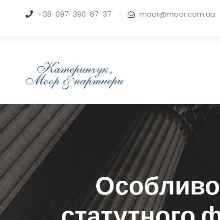
+38-097-390-67-37
·
moor@moor.com.ua
Особливос
статутного 