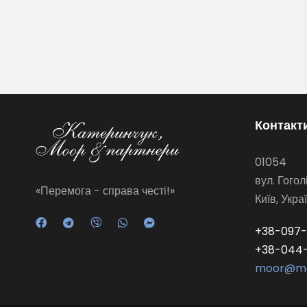
Контакт
01054
вул. Гогол
«Перемога - справа честі!»
Київ, Укра
+38-097-
+38-044
moor@mo