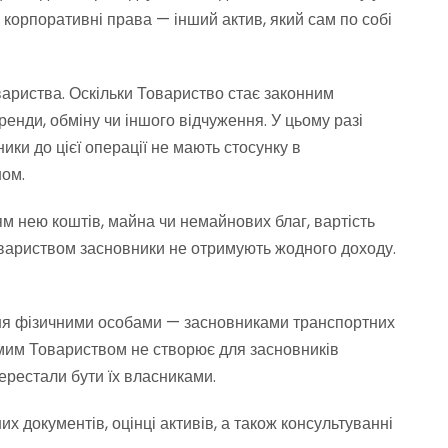
є корпоративні права — інший актив, який сам по собі
овариства. Оскільки Товариство стає законним
нди, обміну чи іншого відчуження. У цьому разі
ки до цієї операції не мають стосунку в
ном.
м нею коштів, майна чи немайнових благ, вартість
 Товариством засновники не отримують жодного доходу.
ння фізичними особами — засновниками транспортних
амим Товариством не створює для засновників
перестали бути їх власниками.
 документів, оцінці активів, а також консультуванні