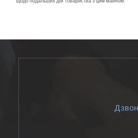
щодо подальших дій Товариства з цим майном.
Дзвон