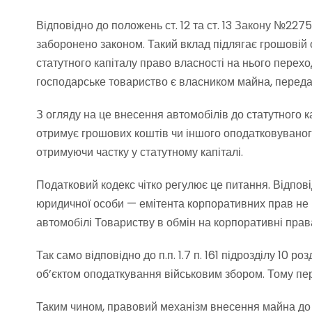
Відповідно до положень ст. 12 та ст. 13 Закону №22
заборонено законом. Такий вклад підлягає грошовій 
статутного капіталу право власності на нього переход
господарське товариство є власником майна, передан
З огляду на це внесення автомобілів до статутного 
отримує грошових коштів чи іншого оподатковуваног
отримуючи частку у статутному капіталі.
Податковий кодекс чітко регулює це питання. Відповід
юридичної особи — емітента корпоративних прав не в
автомобілі Товариству в обмін на корпоративні прав
Так само відповідно до п.п. 1.7 п. 161 підрозділу 10
об’єктом оподаткування військовим збором. Тому пере
Таким чином, правовий механізм внесення майна до с