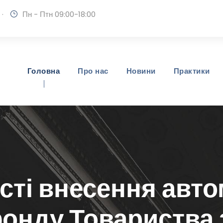
·
Пн - Птн 09:00-18:00
Головна
Про нас
Новини
Практики
ті внесення авто
фонду Товариства