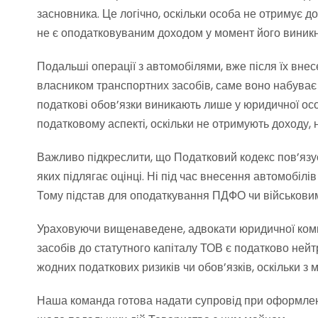
засновника. Це логічно, оскільки особа не отримує д
не є оподатковуваним доходом у момент його виник
Подальші операції з автомобілями, вже після їх внес
власником транспортних засобів, саме воно набуває
податкові обов’язки виникають лише у юридичної особ
податковому аспекті, оскільки не отримують доходу,
Важливо підкреслити, що Податковий кодекс пов’язу
яких підлягає оцінці. Ні під час внесення автомобіл
Тому підстав для оподаткування ПДФО чи військовим
Ураховуючи вищенаведене, адвокати юридичної комп
засобів до статутного капіталу ТОВ є податково не
жодних податкових ризиків чи обов’язків, оскільки з
Наша команда готова надати супровід при оформленні