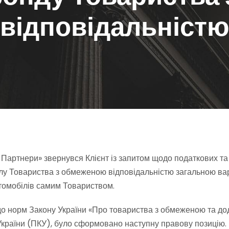
відповідальніст
і Партнери» звернувся Клієнт із запитом щодо податкових 
лу Товариства з обмеженою відповідальністю загальною вар
втомобілів самим Товариством.
до норм Закону України «Про товариства з обмеженою та до
України (ПКУ), було сформовано наступну правову позицію.