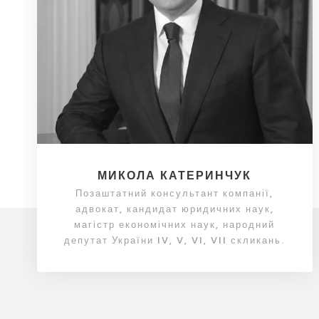
МИКОЛА КАТЕРИНЧУК
Позаштатний консультант компанії,
адвокат, кандидат юридичних наук,
магістр економічних наук, народний
депутат України IV, V, VI, VII скликань.