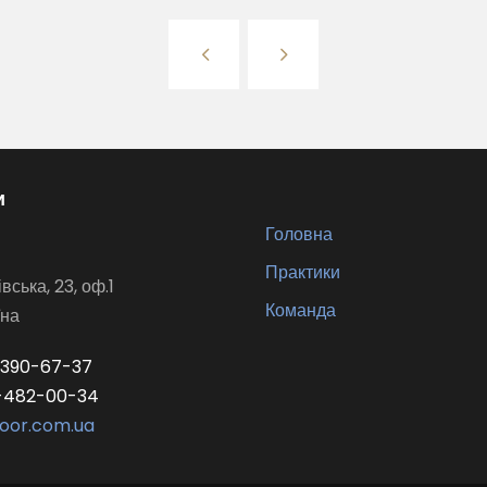
и
Головна
Практики
івська, 23, оф.1
Команда
їна
390-67-37
-482-00-34
or.com.ua