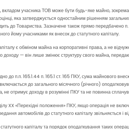
75, вкладом учасника ТОВ може бути будь-яке майно, зокрема
оцінці, яка затверджується одностайним рішенням загальни
ить до Товариства. Зазначене також прямо передбачено п. 1 ч.
ого йому учасниками як внесок до статутного капіталу.
капіталу є обміном майна на корпоративні права, а не відч
о доходу — він лише змінює структуру свого майна, передаю
но до п.п. 165.1.44 п. 165.1 ст. 165 ПКУ, сума майнового вне
ключається до загального місячного (річного) оподатковув
а, не отримує доходу в розумінні ПКУ та не повинна сплачу
 розділу XX «Перехідні положення» ПКУ, якщо операція не вкл
дання автомобілів до статутного капіталу звільняється і ві
татутного капіталу та порядок оподаткування таких операцій