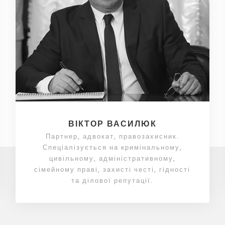
ВІКТОР ВАСИЛЮК
Партнер, адвокат, правозахисник.
Спеціалізується на кримінальному,
цивільному, адміністративному,
сімейному праві, захисті честі, гідності
та ділової репутації.