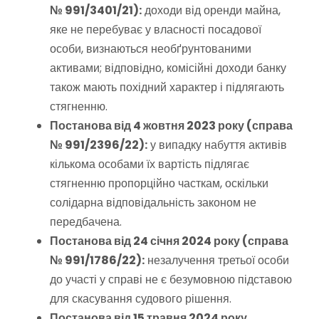
№ 991/3401/21):
доходи від оренди майна,
яке не перебуває у власності посадової
особи, визнаються необґрунтованими
активами; відповідно, комісійні доходи банку
також мають похідний характер і підлягають
стягненню.
Постанова від 4 жовтня 2023 року (справа
№ 991/2396/22):
у випадку набуття активів
кількома особами їх вартість підлягає
стягненню пропорційно часткам, оскільки
солідарна відповідальність законом не
передбачена.
Постанова від 24 січня 2024 року (справа
№ 991/1786/22):
незалучення третьої особи
до участі у справі не є безумовною підставою
для скасування судового рішення.
Постанова від 15 травня 2024 року