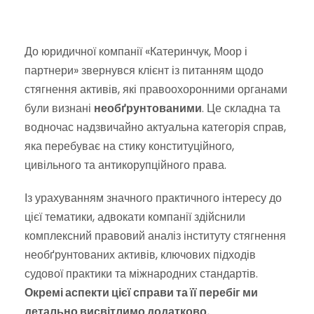
До юридичної компанії «Катеринчук, Моор і
партнери» звернувся клієнт із питанням щодо
стягнення активів, які правоохоронними органами
були визнані
необґрунтованими
. Це складна та
водночас надзвичайно актуальна категорія справ,
яка перебуває на стику конституційного,
цивільного та антикорупційного права.
Із урахуванням значного практичного інтересу до
цієї тематики, адвокати компанії здійснили
комплексний правовий аналіз інституту стягнення
необґрунтованих активів, ключових підходів
судової практики та міжнародних стандартів.
Окремі аспекти цієї справи та її перебіг ми
детально висвітлимо додатково.