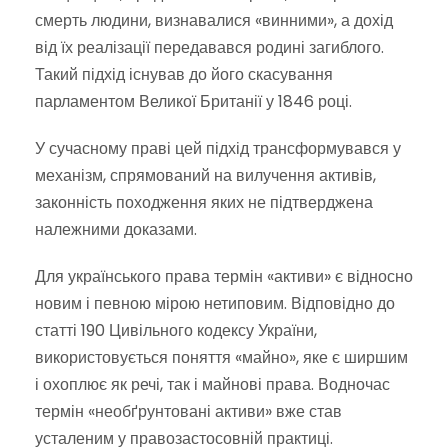
смерть людини, визнавалися «винними», а дохід
від їх реалізації передавався родині загиблого.
Такий підхід існував до його скасування
парламентом Великої Британії у 1846 році.
У сучасному праві цей підхід трансформувався у
механізм, спрямований на вилучення активів,
законність походження яких не підтверджена
належними доказами.
Для українського права термін «активи» є відносно
новим і певною мірою нетиповим. Відповідно до
статті 190 Цивільного кодексу України,
використовується поняття «майно», яке є ширшим
і охоплює як речі, так і майнові права. Водночас
термін «необґрунтовані активи» вже став
усталеним у правозастосовній практиці.