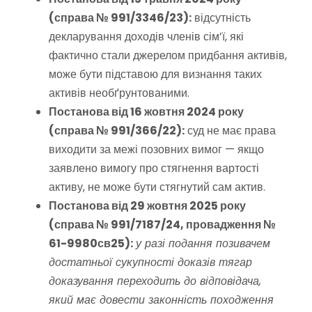
(справа № 991/3346/23):
відсутність
декларування доходів членів сім’ї, які
фактично стали джерелом придбання активів,
може бути підставою для визнання таких
активів необґрунтованими.
Постанова від 16 жовтня 2024 року
(справа № 991/366/22):
суд не має права
виходити за межі позовних вимог — якщо
заявлено вимогу про стягнення вартості
активу, не може бути стягнутий сам актив.
Постанова від 29 жовтня 2025 року
(справа № 991/7187/24, провадження №
61-9980св25):
у разі подання позивачем
достатньої сукупності доказів тягар
доказування переходить до відповідача,
який має довести законність походження