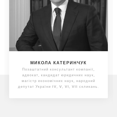
МИКОЛА КАТЕРИНЧУК
Позаштатний консультант компанії,
адвокат, кандидат юридичних наук,
магістр економічних наук, народний
депутат України IV, V, VI, VII скликань.