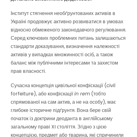
Інститут стягнення необґрунтованих активів в
Україні продовжує активно розвиватися в умовах
відносно обмеженого законодавчого регулювання.
Серед ключових проблемних питань залишаються
стандарти доказування, визначення належності
активів у випадках множинності осіб, а також
баланс між публічними інтересами та захистом
прав власності.
Сучасна концепція цивільної конфіскації (civil
forfeiture), або конфіскації
in rem
(тобто
спрямованої на сам актив, а не на особу), має
глибоке історичне підґрунтя. Вона бере свій
початок із доктрини деоданта в англійському
загальному праві XI століття. Згідно з цією
концепцією, предмет або тварина, які спричинили