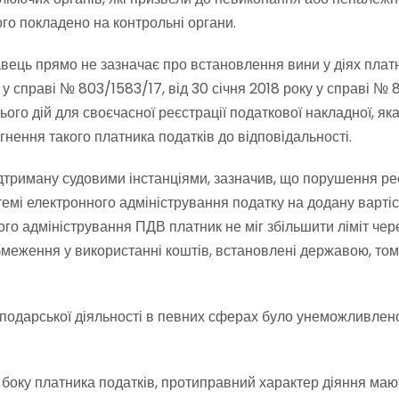
го покладено на контрольні органи.
ець прямо не зазначає про встановлення вини у діях платни
у справі № 803/1583/17, від 30 січня 2018 року у справі № 
ого дій для своєчасної реєстрації податкової накладної, як
ення такого платника податків до відповідальності.
 підтриману судовими інстанціями, зазначив, що порушення р
темі електронного адміністрування податку на додану вартіс
го адміністрування ПДВ платник не міг збільшити ліміт чер
меження у використанні коштів, встановлені державою, то
подарської діяльності в певних сферах було унеможливлено
 боку платника податків, протиправний характер діяння мают