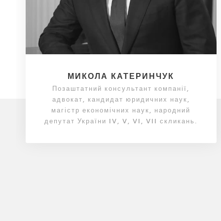
МИКОЛА КАТЕРИНЧУК
Позаштатний консультант компанії,
адвокат, кандидат юридичних наук,
магістр економічних наук, народний
депутат України IV, V, VI, VII скликань.