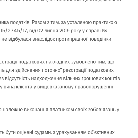
ка податків. Разом з тим, за усталеною практикою
815/2745/17, від 02 липня 2019 року у справі №
а не відбулася внаслідок протиправної поведінки
еєстрації податкових накладних зумовлено тим, що
ть для здійснення поточної реєстрації податкових
ез відсутність надходження вільних грошових коштів
му вина клієнта у вищевказаному правопорушенні
 належне виконання платником своїх зобов’язань у
ь бути оцінені судами, з урахуванням об'єктивних