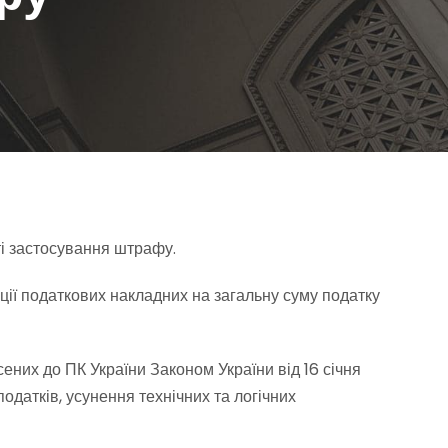
ті застосування штрафу.
ії податкових накладних на загальну суму податку
сених до ПК України Законом України від 16 січня
датків, усунення технічних та логічних