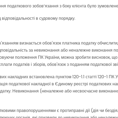
ня податкового зобов’язання з боку клієнта було зумовлене
 відповідальності в судовому порядку.
ов'язанням визнається обов'язок платника податку обчислити
Відповідальність за невиконання або неналежне виконання по
ховуючи положення ПК України, можна зробити висновок, що
сплати податків і зборів, обов'язок з поданням податкової зві
вих накладних встановлена пунктом 120-1.1 статті 120-1 ПК 
ація податкової накладної в Єдиному реєстрі податкових на
податку. Невиконання (неналежне або несвоєчасне виконання
датковими правопорушеннями є протиправні дії (дія чи бездія
ролюючих органів, які призвели до невиконання або неналеж