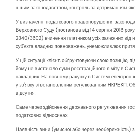
іншим законодавством, контроль за дотриманням яко
У визначенні податкового правопорушення законодав
Верховного Суду (постанова від 14 серпня 2018 року 
2340/3802) вчинення платником усіх залежних від нь
суб'єкта владних повноважень, унеможливлює притягн
У цій ситуації клієнт, обґрунтовуючи свою позицію,
йому не вистачало суми реєстраційного ліміту в Сис
накладних. На повному рахунку в Системі електронно
у зв'язку зі встановленим регулюванням НКРЕКП. Об
відсутня.
Саме через здійснення державного регулювання гос
податкових відносинах.
Наявність вини (умисної або через необережність) з