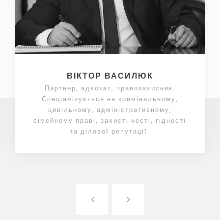
ВІКТОР ВАСИЛЮК
Партнер, адвокат, правозахисник.
Спеціалізується на кримінальному,
цивільному, адміністративному,
сімейному праві, захисті честі, гідності
та ділової репутації.