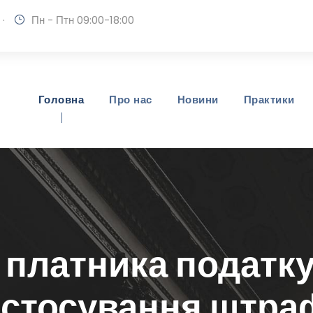
·
Пн - Птн 09:00-18:00
Головна
Про нас
Новини
Практики
 платника податку
астосування штра