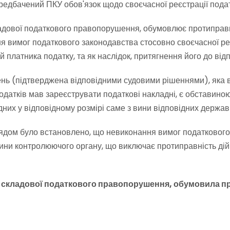
ередбачений ПКУ обов'язок щодо своєчасної реєстрації пода
складової податкового правопорушення, обумовлює протиправ
 вимог податкового законодавства стосовно своєчасної ре
 платника податку, та як наслідок, притягнення його до відп
нь (підтверджена відповідними судовими рішеннями), яка в
одатків мав зареєструвати податкові накладні, є обставиною
дних у відповідному розмірі саме з вини відповідних держав
ядом було встановлено, що невиконання вимог податкового
ини контролюючого органу, що виключає протиправність дій 
ної складової податкового правопорушення, обумовила 