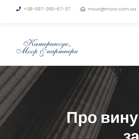
+38-097-390-67-37
·
moor@moor.com.ua
Про вину
з