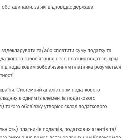
 обставинами, за які відповідає держава.
, задекларувати та/або сплатити суму податку та
даткового зобов'язання несе платник податків, крім
 під податковим зобов’язанням платника розуміється
тності.
України. Системний аналіз норм податкового
кладних є одним із елементів податкового
) такого обов'язку утворює склад податкового
льність) платників податків, податкових агентів та/
ного виконання вимог, встановлених цим Кодексом та