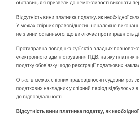
обставин, які призвели до неможливості виконати п
Відсутність вини платника податку, як необхідної 
У межах спірних правовідносин неналежне виконання
не з вини останнього, що виключає протиправність дій
Протиправна поведінка суб'єктів владних повноваже
електронного адміністрування ПДВ, на яку платник п
податку обов'язку щодо реєстрації податкових накла
Отже, в межах спірних правовідносин судовим розгл
податкових накладних у спірний період відбулось з в
до відповідальності.
Відсутність вини платника податку, як необхід