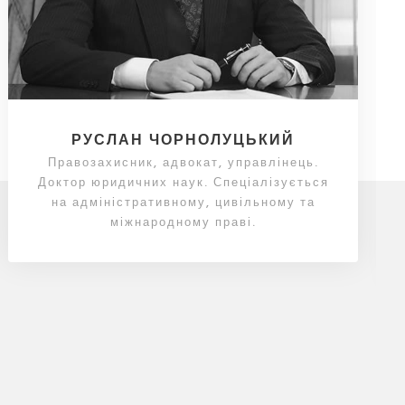
РУСЛАН ЧОРНОЛУЦЬКИЙ
Правозахисник, адвокат, управлінець.
Доктор юридичних наук. Спеціалізується
на адміністративному, цивільному та
міжнародному праві.