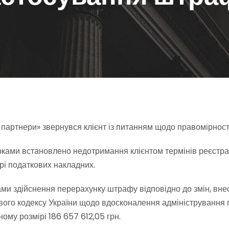
і партнери» звернувся клієнт із питанням щодо правомірнос
рками встановлено недотримання клієнтом термінів реєстрац
рі податкових накладних.
ками здійснення перерахунку штрафу відповідно до змін, вне
го кодексу України щодо вдосконалення адміністрування по
ому розмірі 186 657 612,05 грн.