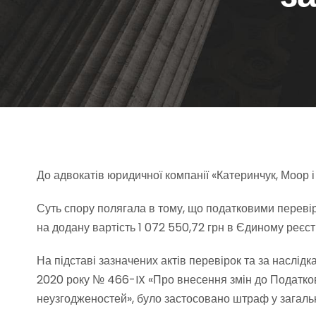
До адвокатів юридичної компанії «Катеринчук, Моор 
Суть спору полягала в тому, що податковими переві
на додану вартість 1 072 550,72 грн в Єдиному реєст
На підставі зазначених актів перевірок та за наслід
2020 року № 466-IX «Про внесення змін до Податково
неузгодженостей», було застосовано штраф у загальн