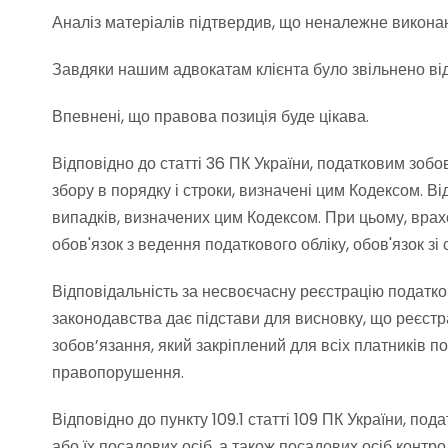
Аналіз матеріалів підтвердив, що неналежне виконан
Завдяки нашим адвокатам клієнта було звільнено від
Впевнені, що правова позиція буде цікава.
Відповідно до статті 36 ПК України, податковим зоб
збору в порядку і строки, визначені цим Кодексом. 
випадків, визначених цим Кодексом. При цьому, вра
обов'язок з ведення податкового обліку, обов'язок зі 
Відповідальність за несвоєчасну реєстрацію податко
законодавства дає підстави для висновку, що реєстр
зобов’язання, який закріплений для всіх платників 
правопорушення.
Відповідно до пункту 109.1 статті 109 ПК України, по
або їх посадових осіб, а також посадових осіб конт