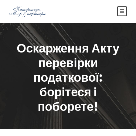
Оскарження Акту
перевірки
податкової:
борітеся і
поборете!