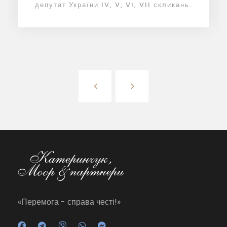
депутат України IV, V, VI, VII скликань.
«Перемога - справа честі!»