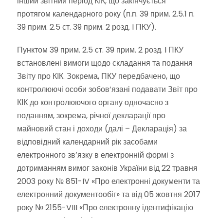
інший звітний період КІК, що закінчується
протягом календарного року (п.п. 39 прим. 2.5.1 п.
39 прим. 2.5 ст. 39 прим. 2 розд. I ПКУ).
Пунктом 39 прим. 2.5 ст. 39 прим. 2 розд. I ПКУ
встановлені вимоги щодо складання та подання
Звіту про КІК. Зокрема, ПКУ передбачено, що
контролюючі особи зобов’язані подавати Звіт про
КІК до контролюючого органу одночасно з
поданням, зокрема, річної декларації про
майновий стан і доходи (далі – Декларація) за
відповідний календарний рік засобами
електронного зв’язку в електронній формі з
дотриманням вимог законів України від 22 травня
2003 року № 851-IV «Про електронні документи та
електронний документообіг» та від 05 жовтня 2017
року № 2155-VIII «Про електронну ідентифікацію