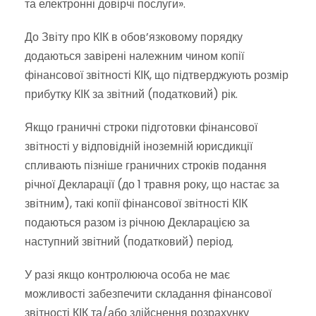
та електронні довірчі послуги».
До Звіту про КІК в обов’язковому порядку
додаються завірені належним чином копії
фінансової звітності КІК, що підтверджують розмір
прибутку КІК за звітний (податковий) рік.
Якщо граничні строки підготовки фінансової
звітності у відповідній іноземній юрисдикції
спливають пізніше граничних строків подання
річної Декларації (до 1 травня року, що настає за
звітним), такі копії фінансової звітності КІК
подаються разом із річною Декларацією за
наступний звітний (податковий) період.
У разі якщо контролююча особа не має
можливості забезпечити складання фінансової
звітності КІК та/або здійснення розрахунку