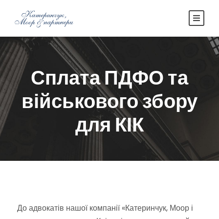
Сплата ПДФО та
військового збору
для КІК
До адвокатів нашої компанії «Катеринчук, Моор і