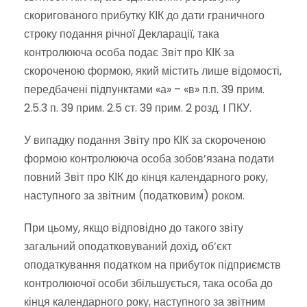
скоригованого прибутку КІК до дати граничного
строку подання річної Декларації, така
контролююча особа подає Звіт про КІК за
скороченою формою, який містить лише відомості,
передбачені підпунктами «а» – «в» п.п. 39 прим.
2.5.3 п. 39 прим. 2.5 ст. 39 прим. 2 розд. I ПКУ.
У випадку подання Звіту про КІК за скороченою
формою контролююча особа зобов’язана подати
повний Звіт про КІК до кінця календарного року,
наступного за звітним (податковим) роком.
При цьому, якщо відповідно до такого звіту
загальний оподатковуваний дохід, об’єкт
оподаткування податком на прибуток підприємств
контролюючої особи збільшується, така особа до
кінця календарного року, наступного за звітним